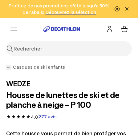
Aller à la recherche
Profitez de nos promotions d'été jusqu'à 50%
Aller au contenu
Aller au pied de
de rabais!
(Zones sélectionnées)
en seulement 2 h!
Découvrez la sélection
Cliquez ici
page
Casques de ski enfants
WEDZE
Housse de lunettes de ski et de
planche à neige – P 100
277 avis
4.8
Cette housse vous permet de bien protéger vos