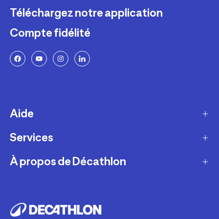
Téléchargez notre application
Compte fidélité
Aide
Services
Livraison
Retours et échanges
À propos de Décathlon
Programme de fidélité
FAQ
Ateliers en magasin
Notre histoire
Paiement et sécurité
Cartes-cadeaux
Carrières
Politique de garantie Décathlon