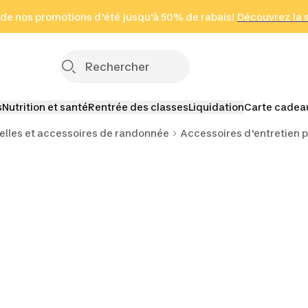
 page
 de nos promotions d'été jusqu'à 50% de rabais!
(Zones sélectionnées)
en seulement 2 h
Découvrez la 
Cliquez ici
s
Nutrition et santé
Rentrée des classes
Liquidation
Carte cadea
lles et accessoires de randonnée
Accessoires d'entretien 