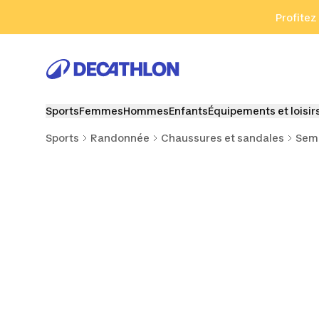
Aller à la recherche
Aller au contenu
Aller au pied de
Profitez
Sports
Femmes
Hommes
Enfants
Équipements et loisir
Sports
Randonnée
Chaussures et sandales
Seme