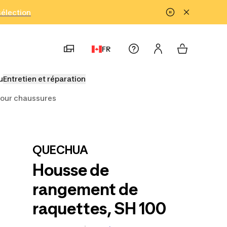
!
sélection
FR
u
Entretien et réparation
pour chaussures
QUECHUA
Housse de
rangement de
raquettes, SH 100