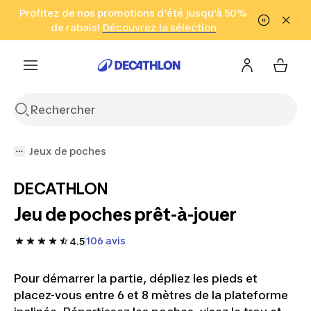
Aller à la recherche
Profitez de nos promotions d'été jusqu'à 50%
Aller au contenu
Aller au pied de
de rabais!
(Zones sélectionnées)
en seulement 2 h!
Découvrez la sélection
Cliquez ici
page
Jeux de poches
DECATHLON
Jeu de poches prêt-à-jouer
106 avis
4.5
Pour démarrer la partie, dépliez les pieds et
placez-vous entre 6 et 8 mètres de la plateforme