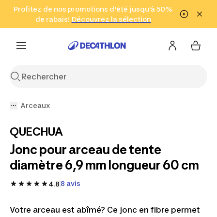
Aller à la recherche
Profitez de nos promotions d'été jusqu'à 50%
Aller au contenu
Aller au pied de
de rabais!
(Zones sélectionnées)
en seulement 2 h!
Découvrez la sélection
Cliquez ici
page
Arceaux
QUECHUA
Jonc pour arceau de tente
diamètre 6,9 mm longueur 60 cm
8 avis
4.8
Votre arceau est abîmé? Ce jonc en fibre permet