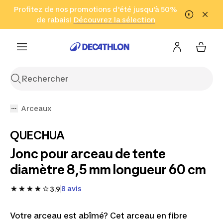
Aller à la recherche
Profitez de nos promotions d'été jusqu'à 50%
Aller au contenu
Aller au pied de
de rabais!
(Zones sélectionnées)
en seulement 2 h!
Découvrez la sélection
Cliquez ici
page
Arceaux
QUECHUA
Jonc pour arceau de tente
diamètre 8,5 mm longueur 60 cm
8 avis
3.9
Votre arceau est abîmé? Cet arceau en fibre