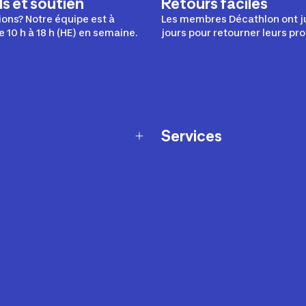
s et soutien
Retours faciles
ons? Notre équipe est à
Les membres Décathlon ont j
e 10 h à 18 h (HE) en semaine.
jours pour retourner leurs pro
Services
Programme de fidélité
t échanges
Ateliers en magasin
Cartes-cadeaux
et sécurité
Nos conseils sportifs
de garantie Décathlon
Appli Decathlon Coach
de garantie de disponibilité
roduits
z-nous