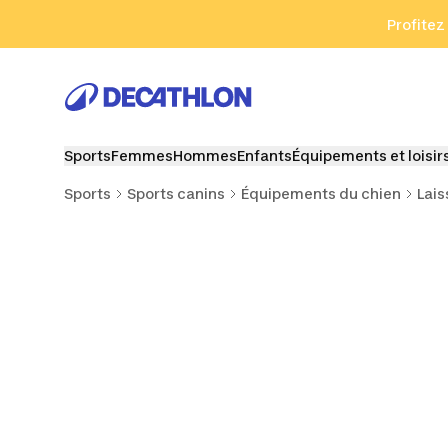
Aller à la recherche
Aller au contenu
Aller au pied de
Profitez
Sports
Femmes
Hommes
Enfants
Équipements et loisir
Sports
Sports canins
Équipements du chien
Lais