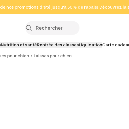
 page
 de nos promotions d'été jusqu'à 50% de rabais!
(Zones sélectionnées)
en seulement 2 h
Découvrez la 
Cliquez ici
s
Nutrition et santé
Rentrée des classes
Liquidation
Carte cadea
ses pour chien
Laisses pour chien