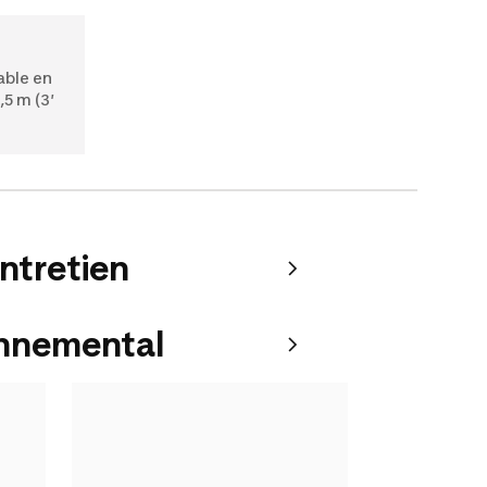
able en
,5 m (3′
entretien
onnemental