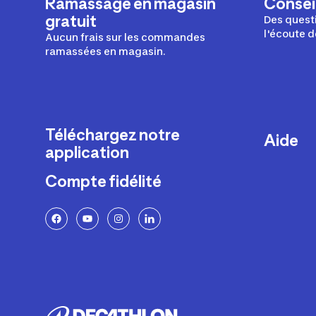
Ramassage en magasin
Conseil
gratuit
Des questi
l'écoute d
Aucun frais sur les commandes
ramassées en magasin.
Téléchargez notre
Aide
application
Livraison
Compte fidélité
Retours e
FAQ
Paiement 
Politique 
Politique 
Rappels p
Contacte