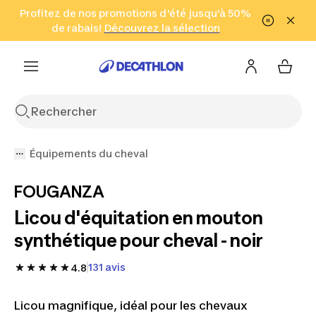
Aller à la recherche
Profitez de nos promotions d'été jusqu'à 50%
Aller au contenu
Aller au pied de
de rabais!
(Zones sélectionnées)
en seulement 2 h!
Découvrez la sélection
Cliquez ici
page
Équipements du cheval
FOUGANZA
Licou d'équitation en mouton
synthétique pour cheval - noir
131 avis
4.8
Licou magnifique, idéal pour les chevaux