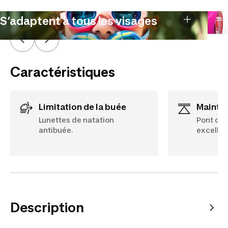
S’adaptent à tous les visages
Caractéristiques
Limitation de la buée
Mainti
Lunettes de natation
Pont de 
antibuée.
excellen
Description