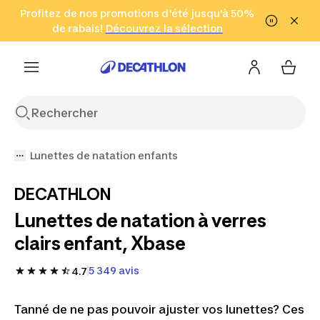
Lunettes de natation à verres clairs enfant, Xbase | Deca
Aller à la recherche
Profitez de nos promotions d'été jusqu'à 50%
Aller au contenu
Aller au pied de
de rabais!
(Zones sélectionnées)
en seulement 2 h!
Découvrez la sélection
Cliquez ici
page
Lunettes de natation enfants
DECATHLON
Lunettes de natation à verres
clairs enfant, Xbase
5 349 avis
4.7
Tanné de ne pas pouvoir ajuster vos lunettes? Ces