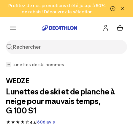
Aller à la recherche
Profitez de nos promotions d'été jusqu'à 50%
Aller au contenu
Aller au pied de
de rabais!
(Zones sélectionnées)
en seulement 2 h!
Découvrez la sélection
Cliquez ici
page
Lunettes de ski hommes
WEDZE
Lunettes de ski et de planche à
neige pour mauvais temps,
G 100 S1
606 avis
4.6