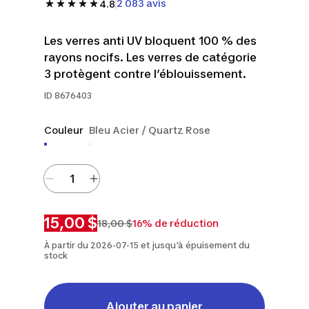
2 083 avis
4.8
Les verres anti UV bloquent 100 % des
rayons nocifs. Les verres de catégorie
3 protègent contre l’éblouissement.
ID
8676403
Couleur
Bleu Acier / Quartz Rose
15,00 $
18,00 $
16% de réduction
À partir du 2026-07-15 et jusqu'à épuisement du
stock
Ajouter au panier