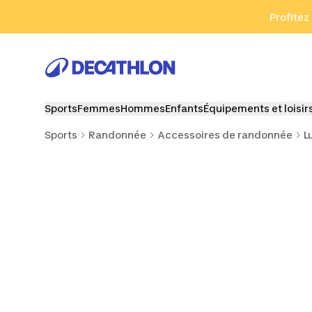
Aller à la recherche
Aller au contenu
Aller au pied de
Profitez
Sports
Femmes
Hommes
Enfants
Équipements et loisir
Sports
Randonnée
Accessoires de randonnée
L