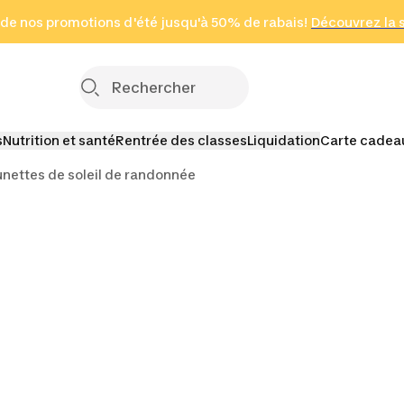
 page
 de nos promotions d'été jusqu'à 50% de rabais!
(Zones sélectionnées)
en seulement 2 h
Découvrez la 
Cliquez ici
s
Nutrition et santé
Rentrée des classes
Liquidation
Carte cadea
unettes de soleil de randonnée