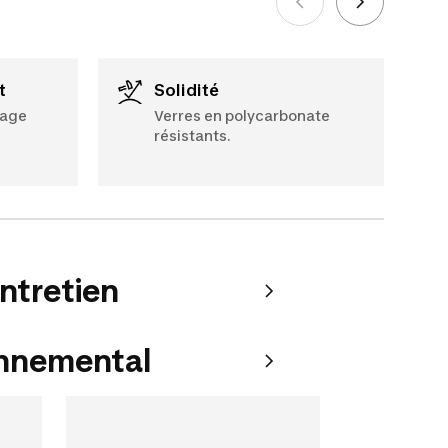
t
Solidité
sage
Verres en polycarbonate
résistants.
entretien
onnemental