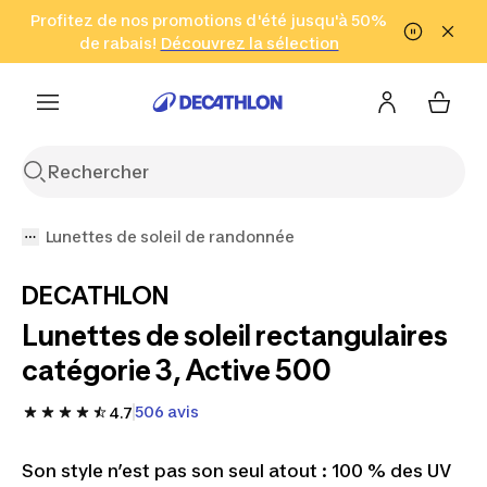
Aller à la recherche
Profitez de nos promotions d'été jusqu'à 50%
Aller au contenu
Aller au pied de
de rabais!
(Zones sélectionnées)
en seulement 2 h!
Découvrez la sélection
Cliquez ici
page
Lunettes de soleil de randonnée
DECATHLON
Lunettes de soleil rectangulaires
catégorie 3, Active 500
506 avis
4.7
Son style n’est pas son seul atout : 100 % des UV