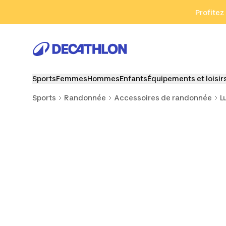
Aller à la recherche
Aller au contenu
Aller au pied de
Profitez
Sports
Femmes
Hommes
Enfants
Équipements et loisir
Sports
Randonnée
Accessoires de randonnée
L