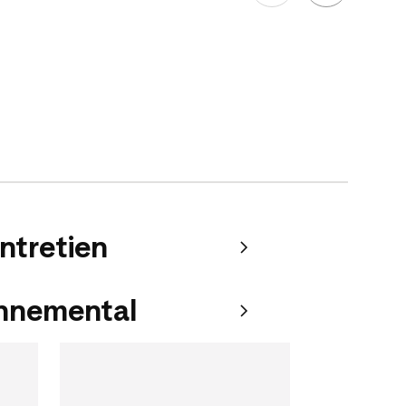
entretien
onnemental