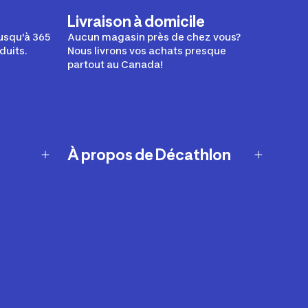
Livraison à domicile
usqu'à 365
Aucun magasin près de chez vous?
duits.
Nous livrons vos achats presque
partout au Canada!
À propos de Décathlon
Notre histoire
Carrières
Nos marques
Nos innovations
Développement durable
Affiliation
Symboles du possible