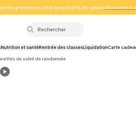
 page
 de nos promotions d'été jusqu'à 50% de rabais!
(Zones sélectionnées)
en seulement 2 h
Découvrez la 
Cliquez ici
s
Nutrition et santé
Rentrée des classes
Liquidation
Carte cadea
unettes de soleil de randonnée