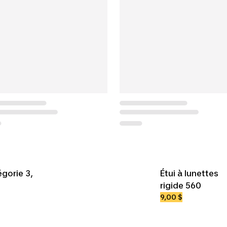
égorie 3,
Étui à lunettes
rigide 560
9,00 $