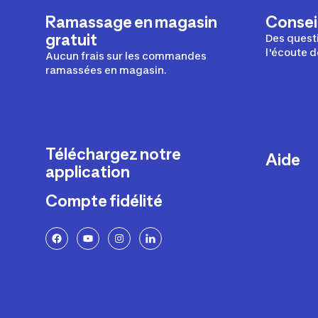
Ramassage en magasin
Conseil
gratuit
Des questi
l'écoute d
Aucun frais sur les commandes
ramassées en magasin.
Téléchargez notre
Aide
application
Livraison
Compte fidélité
Retours e
FAQ
Paiement 
Politique 
Politique 
Rappels p