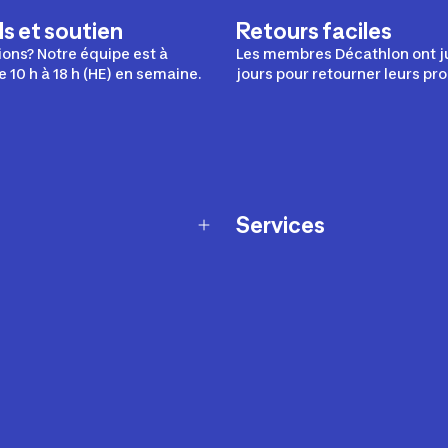
s et soutien
Retours faciles
ons? Notre équipe est à
Les membres Décathlon ont j
e 10 h à 18 h (HE) en semaine.
jours pour retourner leurs pro
Services
Programme de fidélité
t échanges
Ateliers en magasin
Cartes-cadeaux
et sécurité
Nos conseils sportifs
de garantie Décathlon
Appli Decathlon Coach
de garantie de disponibilité
roduits