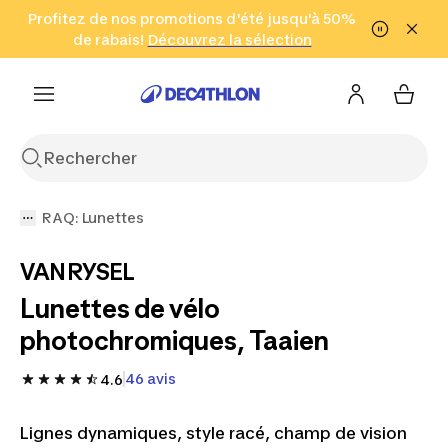
Aller à la recherche
Profitez de nos promotions d'été jusqu'à 50%
Aller au contenu
Aller au pied de
de rabais!
(Zones sélectionnées)
en seulement 2 h!
Découvrez la sélection
Cliquez ici
page
RAQ: Lunettes
VAN RYSEL
Lunettes de vélo
photochromiques, Taaien
46 avis
4.6
Lignes dynamiques, style racé, champ de vision