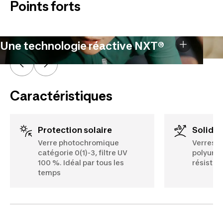
Points forts
Une technologie réactive NXT®
Caractéristiques
Protection solaire
Solidit
Verre photochromique
Verres o
catégorie 0(1)-3, filtre UV
polyuré
100 %. Idéal par tous les
résistan
temps