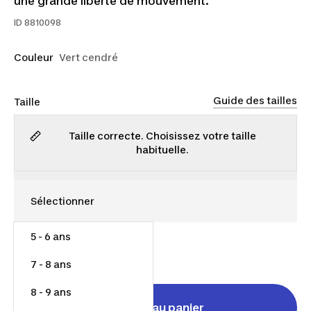
une grande liberté de mouvement.
ID
8810098
Couleur
Vert cendré
Guide des tailles
Taille
Taille correcte. Choisissez votre taille
habituelle.
5 - 6 ans
25,00 $
7 - 8 ans
8 - 9 ans
Ajouter au panier