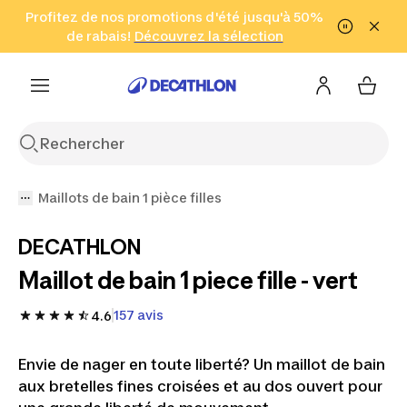
Aller à la recherche
Profitez de nos promotions d'été jusqu'à 50%
Aller au contenu
Aller au pied de
de rabais!
(Zones sélectionnées)
en seulement 2 h!
Découvrez la sélection
Cliquez ici
page
Maillots de bain 1 pièce filles
DECATHLON
Maillot de bain 1 piece fille - vert
157 avis
4.6
Envie de nager en toute liberté? Un maillot de bain
aux bretelles fines croisées et au dos ouvert pour