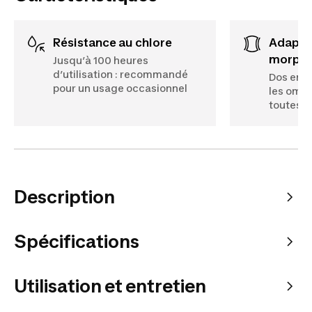
Résistance au chlore
Adaptabilité
morpho
Jusqu’à 100 heures
d’utilisation : recommandé
Dos en X
pour un usage occasionnel
les omop
toutes l
Description
Spécifications
Utilisation et entretien