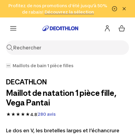
Aller à la recherche
Profitez de nos promotions d'été jusqu'à 50%
Aller au contenu
Aller au pied de
de rabais!
(Zones sélectionnées)
en seulement 2 h!
Découvrez la sélection
Cliquez ici
page
Maillots de bain 1 pièce filles
DECATHLON
Maillot de natation 1 pièce fille,
Vega Pantai
280 avis
4.8
Le dos en V, les bretelles larges et l’échancrure