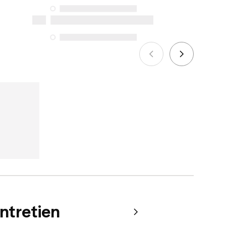
protection du consommateur. Les
seules exceptions concernent les
services de réparation spécifiques
énumérés ci-dessous pour les achats
effectués à compter du 5 octobre 2025.
Voir plus
entretien