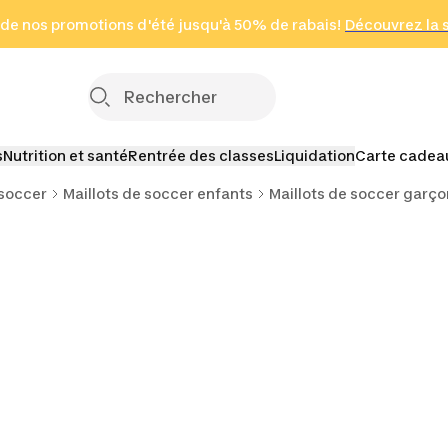
 page
 de nos promotions d'été jusqu'à 50% de rabais!
(Zones sélectionnées)
en seulement 2 h
Découvrez la 
Cliquez ici
s
Nutrition et santé
Rentrée des classes
Liquidation
Carte cadea
 soccer
Maillots de soccer enfants
Maillots de soccer garç