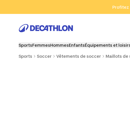
Aller à la recherche
Aller au contenu
Aller au pied de
Profitez
Sports
Femmes
Hommes
Enfants
Équipements et loisir
Sports
Soccer
Vêtements de soccer
Maillots de