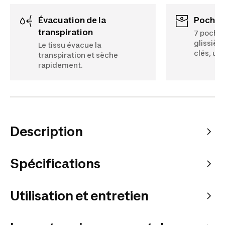
Évacuation de la
Poches
transpiration
7 poches
glissière
Le tissu évacue la
clés, un
transpiration et sèche
rapidement.
Description
Spécifications
Utilisation et entretien