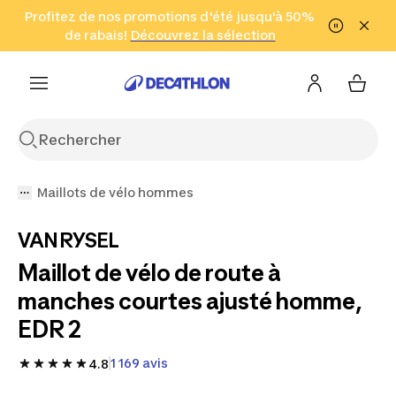
Aller à la recherche
Profitez de nos promotions d'été jusqu'à 50%
Aller au contenu
Aller au pied de
de rabais!
(Zones sélectionnées)
en seulement 2 h!
Découvrez la sélection
Cliquez ici
page
Maillots de vélo hommes
VAN RYSEL
Maillot de vélo de route à
manches courtes ajusté homme,
EDR 2
1 169 avis
4.8