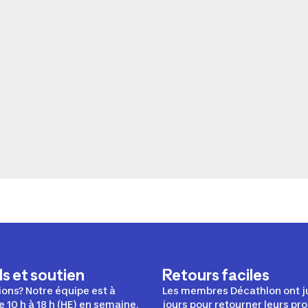
s et soutien
Retours faciles
ons? Notre équipe est à
Les membres Décathlon ont j
e 10 h à 18 h (HE) en semaine.
jours pour retourner leurs pro