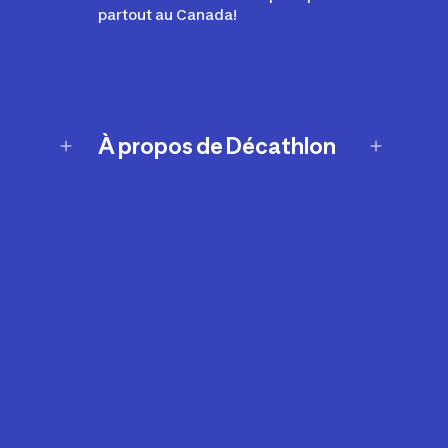
partout au Canada!
À propos de Décathlon
Notre histoire
Carrières
Nos marques
Nos innovations
Développement durable
Affiliation
Symboles du possible
Rapport sur l'esclavage moderne de
2024 (anglais seulement)