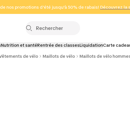
 page
 de nos promotions d'été jusqu'à 50% de rabais!
(Zones sélectionnées)
en seulement 2 h
Découvrez la 
Cliquez ici
s
Nutrition et santé
Rentrée des classes
Liquidation
Carte cadea
Vêtements de vélo
Maillots de vélo
Maillots de vélo homme