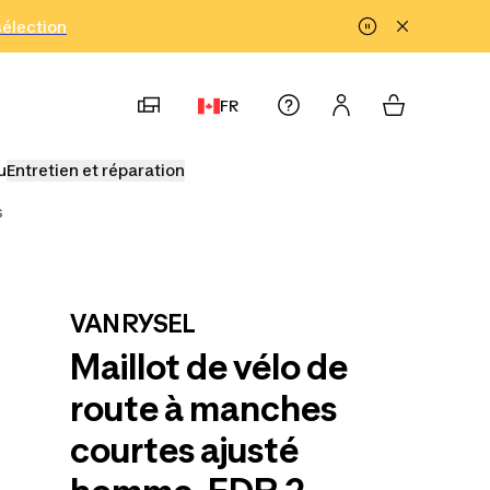
!
sélection
FR
u
Entretien et réparation
s
VAN RYSEL
Maillot de vélo de
route à manches
courtes ajusté