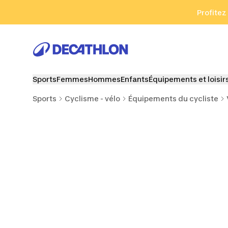
Aller à la recherche
Aller au contenu
Aller au pied de
Profitez
Sports
Femmes
Hommes
Enfants
Équipements et loisir
Sports
Cyclisme - vélo
Équipements du cycliste