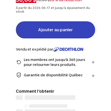
À partir du 2026-06-17 et jusqu'à épuisement du
stock
Ajouter au panier
Vendu et expédié par
Les membres ont jusqu'à 365 jours
pour retourner leurs produits.
Passez à la caisse en tant que membre
et obtenez plus de temps pour
Garantie de disponibilité Québec
retourner les produits au cas où vous
CONSOMMATEURS DU QUÉBEC
changeriez d'avis.
UNIQUEMENT : Decathlon Canada Inc.
En savoir plus
Comment l'obtenir
offre une vaste sélection de services de
réparation, de pièces de rechange (en
magasin et en ligne) et d’information,
mais nous n’en garantissons pas la