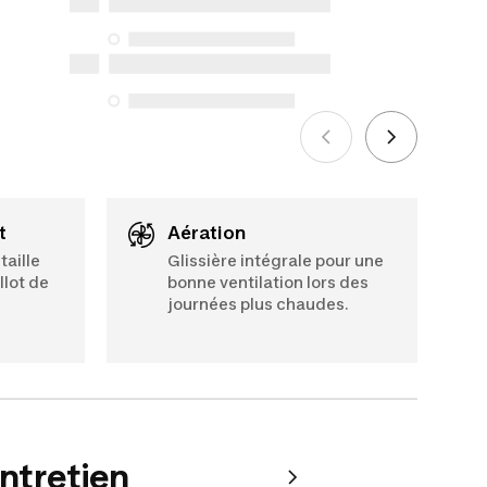
disponibilité en vertu de la Loi sur la
protection du consommateur. Les
seules exceptions concernent les
services de réparation spécifiques
énumérés ci-dessous pour les achats
effectués à compter du 5 octobre 2025.
Voir plus
t
Aération
taille
Glissière intégrale pour une
llot de
bonne ventilation lors des
journées plus chaudes.
entretien