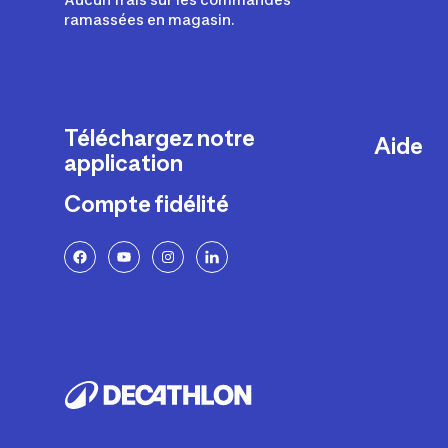
ramassées en magasin.
Téléchargez notre
Aide
application
Livraison
Compte fidélité
Retours e
FAQ
Paiement 
Politique 
Politique 
Rappels p
Contacte
Ajustemen