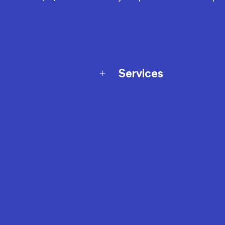
Services
Programme de fidélité
t échanges
Ateliers en magasin
Cartes-cadeaux
et sécurité
Nos conseils sportifs
de garantie Décathlon
Appli Decathlon Coach
de garantie de disponibilité
roduits
z-nous
t de prix