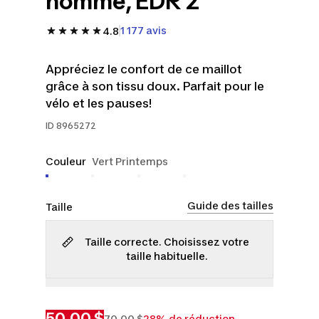
homme, EDR 2
1 177 avis
4.8
Appréciez le confort de ce maillot
grâce à son tissu doux. Parfait pour le
vélo et les pauses!
ID
8965272
Couleur
Vert Printemps
Guide des tailles
Taille
Taille correcte. Choisissez votre
taille habituelle.
P
G
TG
50,00 $
70,00 $
28% de réduction