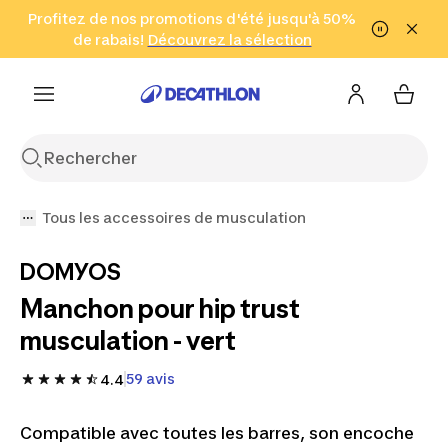
Aller à la recherche
Profitez de nos promotions d'été jusqu'à 50%
Aller au contenu
Aller au pied de
de rabais!
(Zones sélectionnées)
en seulement 2 h!
Découvrez la sélection
Cliquez ici
page
Tous les accessoires de musculation
DOMYOS
Manchon pour hip trust
musculation - vert
59 avis
4.4
Compatible avec toutes les barres, son encoche