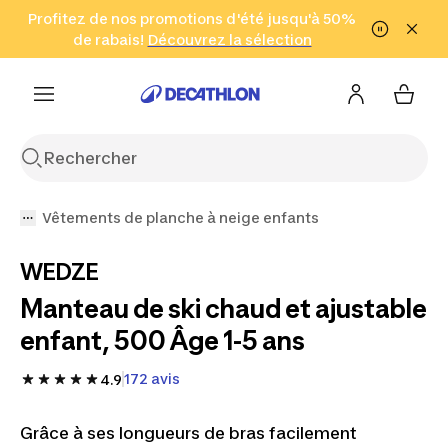
Aller à la recherche
Profitez de nos promotions d'été jusqu'à 50%
Aller au contenu
Aller au pied de
de rabais!
(Zones sélectionnées)
en seulement 2 h!
Découvrez la sélection
Cliquez ici
page
Vêtements de planche à neige enfants
WEDZE
Manteau de ski chaud et ajustable
enfant, 500 Âge 1-5 ans
172 avis
4.9
Grâce à ses longueurs de bras facilement