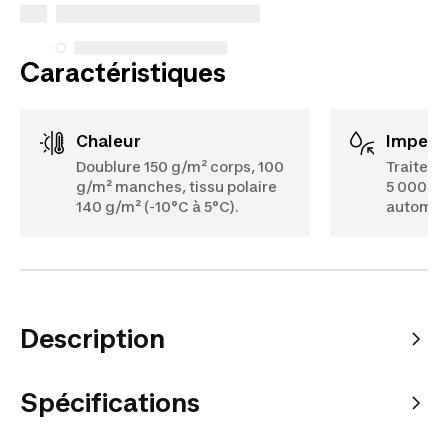
Voir plus
Caractéristiques
Chaleur
Imperm
Doublure 150 g/m² corps, 100
Traiteme
g/m² manches, tissu polaire
5 000 m
140 g/m² (-10°C à 5°C).
automat
Description
Spécifications