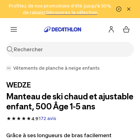
Aller à la recherche
Profitez de nos promotions d'été jusqu'à 50%
Aller au contenu
Aller au pied de
de rabais!
(Zones sélectionnées)
en seulement 2 h!
Découvrez la sélection
Cliquez ici
page
Vêtements de planche à neige enfants
WEDZE
Manteau de ski chaud et ajustable
enfant, 500 Âge 1-5 ans
172 avis
4.9
Grâce à ses longueurs de bras facilement