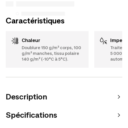
Voir plus
Caractéristiques
Chaleur
Imperm
Doublure 150 g/m² corps, 100
Traiteme
g/m² manches, tissu polaire
5 000 m
140 g/m² (-10°C à 5°C).
automat
Description
Spécifications