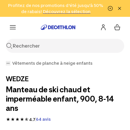
Aller à la recherche
Profitez de nos promotions d'été jusqu'à 50%
Aller au contenu
Aller au pied de
de rabais!
(Zones sélectionnées)
en seulement 2 h!
Découvrez la sélection
Cliquez ici
page
Vêtements de planche à neige enfants
WEDZE
Manteau de ski chaud et
imperméable enfant, 900, 8-14
ans
64 avis
4.7