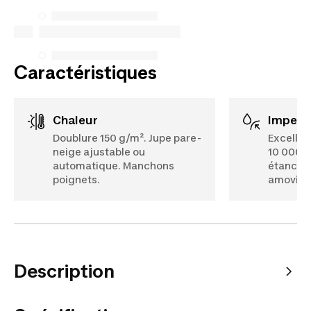
spécifiques énumérés ci-dessous pour les achats
effectués à compter du 5 octobre 2025.
Voir plus
Caractéristiques
Chaleur
Imperm
Doublure 150 g/m². Jupe pare-
Excelle
neige ajustable ou
10 000 
automatique. Manchons
étanche
poignets.
amovibl
Description