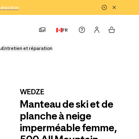
!
sélection
FR
u
Entretien et réparation
WEDZE
Manteau de ski et de
planche à neige
imperméable femme,