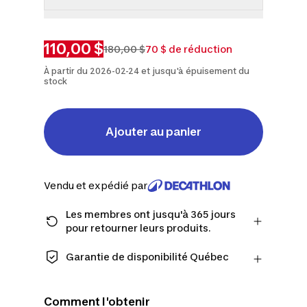
TP
G
110,00 $
180,00 $
70 $ de réduction
À partir du 2026-02-24 et jusqu'à épuisement du
stock
Ajouter au panier
Vendu et expédié par
Les membres ont jusqu'à 365 jours
pour retourner leurs produits.
Passez à la caisse en tant que membre
et obtenez plus de temps pour
Garantie de disponibilité Québec
retourner les produits au cas où vous
CONSOMMATEURS DU QUÉBEC
changeriez d'avis.
UNIQUEMENT : Decathlon Canada Inc.
En savoir plus
Comment l'obtenir
offre une vaste sélection de services de