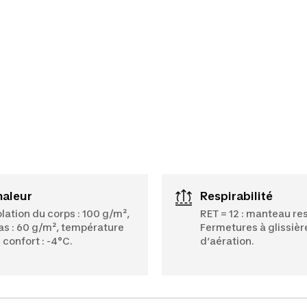
Chaleur
Respirabilité
olation du corps : 100 g/m²,
RET = 12 : manteau res
as : 60 g/m², température
Fermetures à glissièr
 confort : -4°C.
d’aération.