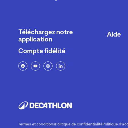
Téléchargez notre
Aide
application
Livraison
Compte fidélité
Retours e
FAQ
Paiement 
Politique 
Politique 
Rappels p
Contacte
Ajustemen
Termes et conditions
Politique de confidentialité
Politique d'acc