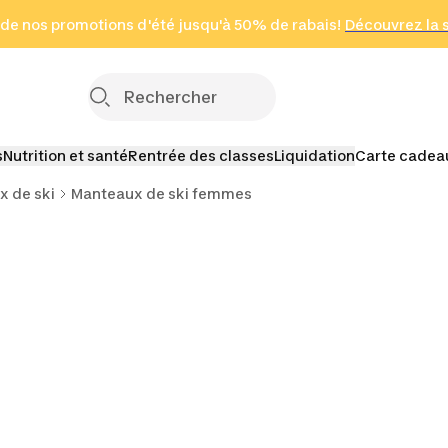
 page
 de nos promotions d'été jusqu'à 50% de rabais!
(Zones sélectionnées)
en seulement 2 h
Découvrez la 
Cliquez ici
s
Nutrition et santé
Rentrée des classes
Liquidation
Carte cadea
 de ski
Manteaux de ski femmes