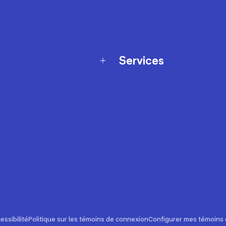
Services
Programme de fidélité
t échanges
Ateliers en magasin
Cartes-cadeaux
et sécurité
Nos conseils sportifs
de garantie Décathlon
Appli Decathlon Coach
de garantie de disponibilité
roduits
z-nous
t de prix
essibilité
Politique sur les témoins de connexion
Configurer mes témoins