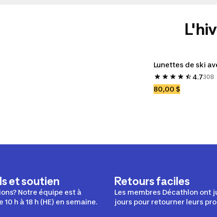
L'hiv
Lunettes de ski a
4.7
308
Note: 4,7 étoiles
80,00 $
s et soutien
Retours faciles
ons? Notre équipe est à
Les membres Décathlon ont j
e 10 h à 18 h (HE) en semaine.
jours pour retourner leurs pro