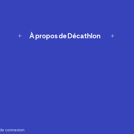
À propos de Décathlon
Notre histoire
Carrières
Nos marques
Nos innovations
Développement durable
Affiliation
Symboles du possible
Rapport sur l'esclavage moderne de
2024 (anglais seulement)
 de connexion