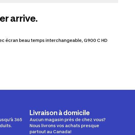
er arrive.
vec écran beau temps interchangeable, G900 C HD
, 308 votes
Livraison à domicile
usqu'à 365
Aucun magasin près de chez vous?
duits.
Nous livrons vos achats presque
partout au Canada!