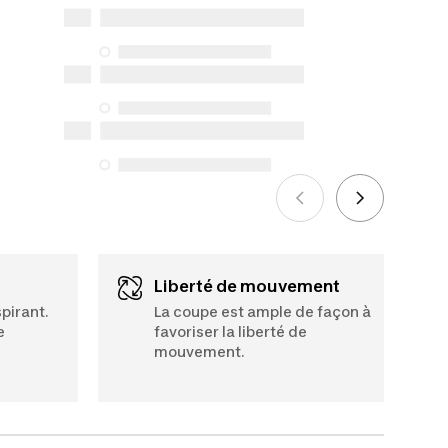
réparation, de pièces de rechange (en
magasin et en ligne) et d’information,
mais nous n’en garantissons pas la
disponibilité en vertu de la Loi sur la
protection du consommateur. Les
seules exceptions concernent les
services de réparation spécifiques
énumérés ci-dessous pour les achats
effectués à compter du 5 octobre 2025.
Voir plus
Liberté de mouvement
pirant.
La coupe est ample de façon à
e
favoriser la liberté de
mouvement.