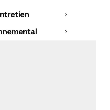
entretien
onnemental