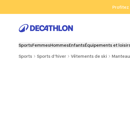
Aller à la recherche
Aller au contenu
Aller au pied de
Profitez
Sports
Femmes
Hommes
Enfants
Équipements et loisir
Sports
Sports d'hiver
Vêtements de ski
Manteaux