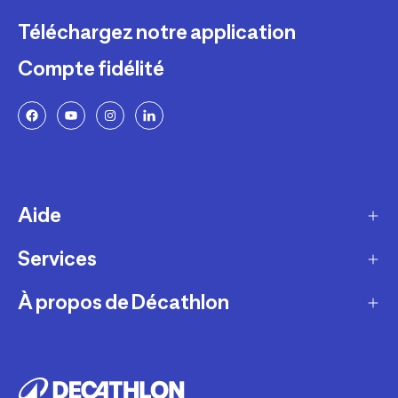
Téléchargez notre application
Compte fidélité
Aide
Services
Livraison
Retours et échanges
À propos de Décathlon
Programme de fidélité
FAQ
Ateliers en magasin
Notre histoire
Paiement et sécurité
Cartes-cadeaux
Carrières