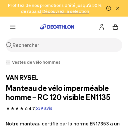
Aller à la recherche
Profitez de nos promotions d'été jusqu'à 50%
Aller au contenu
Aller au pied de
de rabais!
(Zones sélectionnées)
en seulement 2 h!
Découvrez la sélection
Cliquez ici
page
Vestes de vélo hommes
VAN RYSEL
Manteau de vélo imperméable
homme – RC 120 visible EN1135
639 avis
4.7
Notre manteau certifié par la norme EN17353 a un