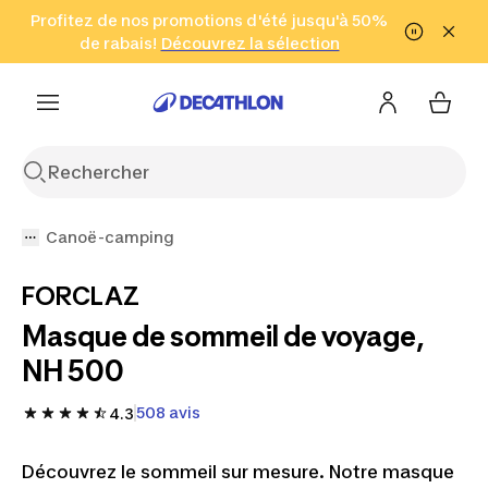
Aller à la recherche
Profitez de nos promotions d'été jusqu'à 50%
Aller au contenu
Aller au pied de
de rabais!
(Zones sélectionnées)
en seulement 2 h!
Découvrez la sélection
Cliquez ici
page
Canoë-camping
FORCLAZ
Masque de sommeil de voyage,
NH 500
508 avis
4.3
Découvrez le sommeil sur mesure. Notre masque