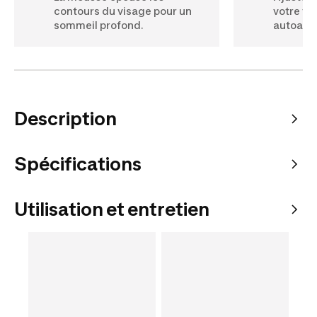
contours du visage pour un
votre tê
sommeil profond.
autoagri
Description
Spécifications
Utilisation et entretien