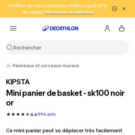
Aller à la recherche
Profitez de nos promotions d'été jusqu'à 50%
Aller au contenu
Aller au pied de
de rabais!
(Zones sélectionnées)
en seulement 2 h!
Découvrez la sélection
Cliquez ici
page
Panneaux et cerceaux muraux
KIPSTA
Mini panier de basket - sk100 noir
or
994 avis
4.6
Ce mini-panier peut se déplacer très facilement