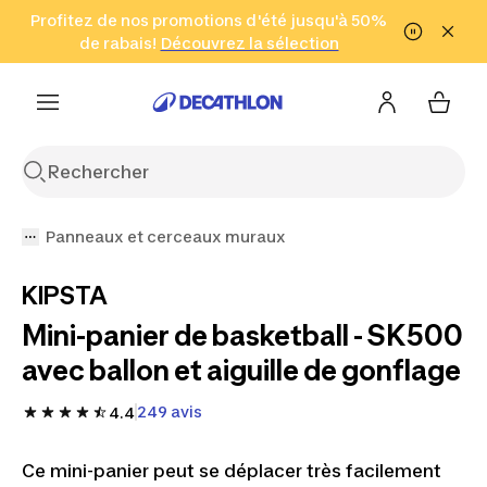
Aller à la recherche
Profitez de nos promotions d'été jusqu'à 50%
Aller au contenu
Aller au pied de
de rabais!
(Zones sélectionnées)
en seulement 2 h!
Découvrez la sélection
Cliquez ici
page
Panneaux et cerceaux muraux
KIPSTA
Mini-panier de basketball - SK500
avec ballon et aiguille de gonflage
249 avis
4.4
Ce mini-panier peut se déplacer très facilement