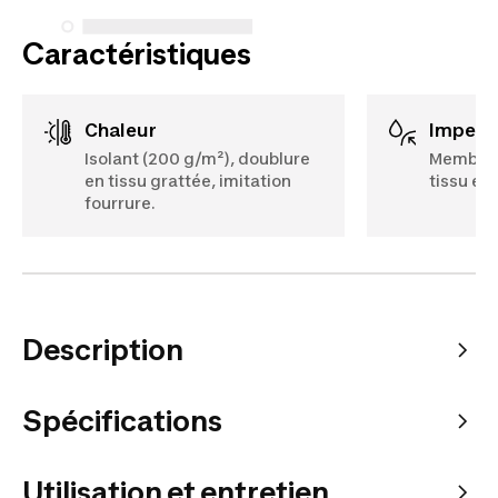
Caractéristiques
Chaleur
Imperm
Isolant (200 g/m²), doublure
Membran
en tissu grattée, imitation
tissu ex
fourrure.
Description
Spécifications
Utilisation et entretien