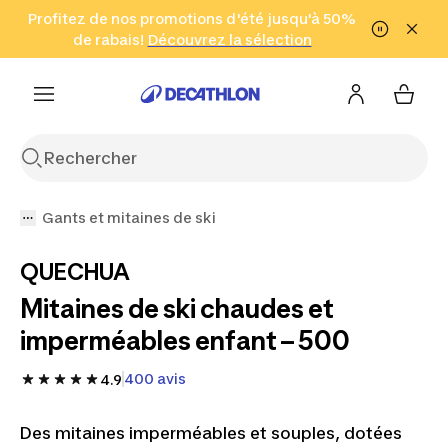
Aller à la recherche
Profitez de nos promotions d'été jusqu'à 50%
Aller au contenu
Aller au pied de
de rabais!
(Zones sélectionnées)
en seulement 2 h!
Découvrez la sélection
Cliquez ici
page
Gants et mitaines de ski
QUECHUA
Mitaines de ski chaudes et
imperméables enfant – 500
400 avis
4.9
Des mitaines imperméables et souples, dotées