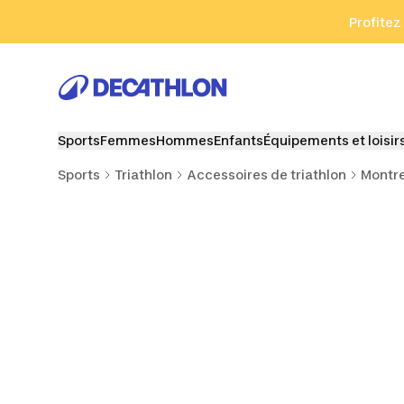
Aller à la recherche
Aller au contenu
Aller au pied de
Profitez
Sports
Femmes
Hommes
Enfants
Équipements et loisir
Sports
Triathlon
Accessoires de triathlon
Montre