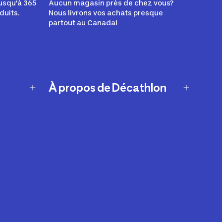
usqu'à 365
Aucun magasin près de chez vous?
duits.
Nous livrons vos achats presque
partout au Canada!
À propos de Décathlon
Notre histoire
Carrières
Nos marques
Nos innovations
Développement durable
Affiliation
Symboles du possible
Rapport sur l'esclavage moderne de
2024 (anglais seulement)