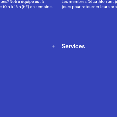
ons? Notre équipe est à
Les membres Décathlon ont j
e 10 h à 18 h (HE) en semaine.
jours pour retourner leurs pro
Services
Programme de fidélité
t échanges
Ateliers en magasin
Cartes-cadeaux
et sécurité
Nos conseils sportifs
de garantie Décathlon
Appli Decathlon Coach
de garantie de disponibilité
roduits
z-nous
t de prix