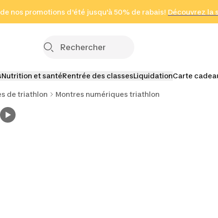
 page
 de nos promotions d'été jusqu'à 50% de rabais!
(Zones sélectionnées)
en seulement 2 h
Découvrez la 
Cliquez ici
s
Nutrition et santé
Rentrée des classes
Liquidation
Carte cadea
s de triathlon
Montres numériques triathlon