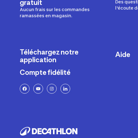
gratuit
Des questi
l'écoute d
Aucun frais sur les commandes
ramassées en magasin.
Téléchargez notre
Aide
application
Livraison
Compte fidélité
Retours e
FAQ
Paiement 
Politique 
Politique 
Rappels p
Contacte
Ajustemen