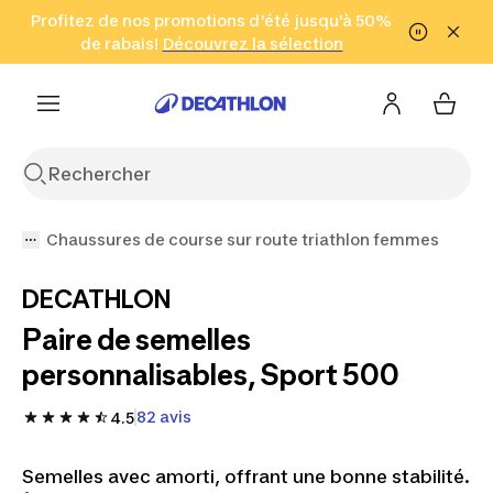
Aller à la recherche
Profitez de nos promotions d'été jusqu'à 50%
Aller au contenu
Aller au pied de
de rabais!
(Zones sélectionnées)
en seulement 2 h!
Découvrez la sélection
Cliquez ici
page
Chaussures de course sur route triathlon femmes
DECATHLON
Paire de semelles
personnalisables, Sport 500
82 avis
4.5
Semelles avec amorti, offrant une bonne stabilité.