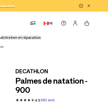
!
sélection
FR
u
Entretien et réparation
lon
DECATHLON
Palmes de natation -
900
382 avis
4.5