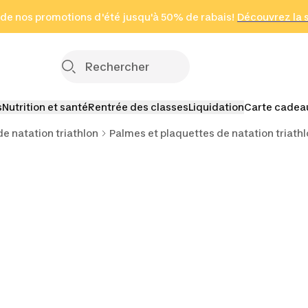
 page
 de nos promotions d'été jusqu'à 50% de rabais!
(Zones sélectionnées)
en seulement 2 h
Découvrez la 
Cliquez ici
s
Nutrition et santé
Rentrée des classes
Liquidation
Carte cadea
e natation triathlon
Palmes et plaquettes de natation triath