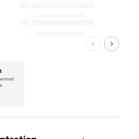
disponibilité en vertu de la Loi sur la
protection du consommateur. Les
seules exceptions concernent les
services de réparation spécifiques
énumérés ci-dessous pour les achats
effectués à compter du 5 octobre 2025.
Voir plus
t
permet
e