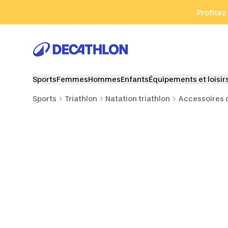
Aller à la recherche
Aller au contenu
Aller au pied de
Profitez
Sports
Femmes
Hommes
Enfants
Équipements et loisir
Sports
Triathlon
Natation triathlon
Accessoires d