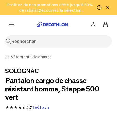
Pantalon cargo de chasse résistant homme, Steppe 500 
Aller à la recherche
Profitez de nos promotions d'été jusqu'à 50%
Aller au contenu
Aller au pied de
de rabais!
(Zones sélectionnées)
en seulement 2 h!
Découvrez la sélection
Cliquez ici
page
Vêtements de chasse
SOLOGNAC
Pantalon cargo de chasse
résistant homme, Steppe 500
vert
1 601 avis
4.7