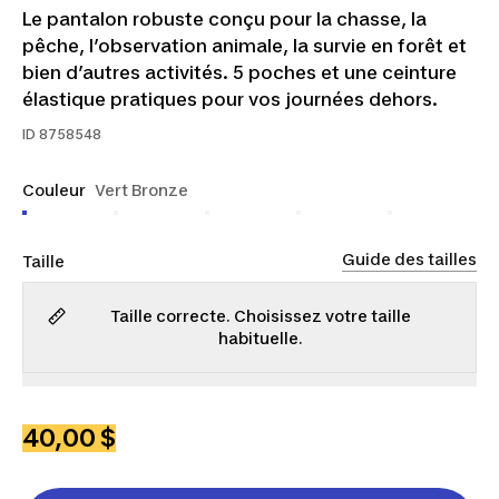
Le pantalon robuste conçu pour la chasse, la
pêche, l’observation animale, la survie en forêt et
bien d’autres activités. 5 poches et une ceinture
élastique pratiques pour vos journées dehors.
ID
8758548
Couleur
Vert Bronze
Guide des tailles
Taille
Taille correcte. Choisissez votre taille
habituelle.
P
M
G
TG
2TG
3TG
4TG
40,00 $