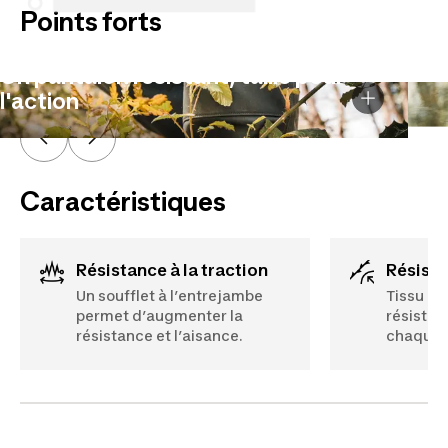
Points forts
Un pantalon résistant, taillé pour
l'action
Caractéristiques
Résistance à la traction
Résist
Un soufflet à l’entrejambe
Tissu et 
permet d’augmenter la
résistan
résistance et l’aisance.
chaque j