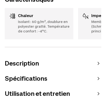
Chaleur
Imperm
Isolant : 60 g/m², doublure en
Membran
polyester gratté. Température
(Schmerb
de confort : -4°C.
principa
Description
Spécifications
Utilisation et entretien