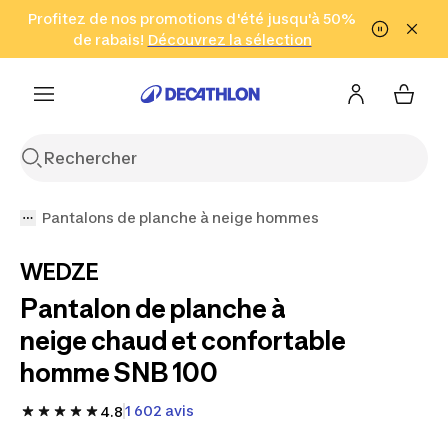
Aller à la recherche
Profitez de nos promotions d'été jusqu'à 50%
Aller au contenu
Aller au pied de
de rabais!
(Zones sélectionnées)
en seulement 2 h!
Découvrez la sélection
Cliquez ici
page
Pantalons de planche à neige hommes
WEDZE
Pantalon de planche à
neige chaud et confortable
homme SNB 100
1 602 avis
4.8