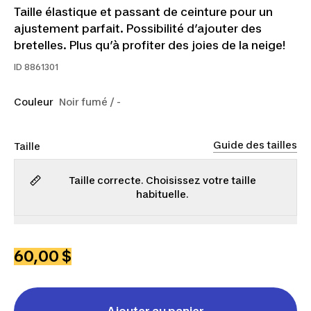
Taille élastique et passant de ceinture pour un
ajustement parfait. Possibilité d’ajouter des
bretelles. Plus qu’à profiter des joies de la neige!
ID
8861301
Couleur
Noir fumé / -
Guide des tailles
Taille
Taille correcte. Choisissez votre taille
habituelle.
TP
P
M
G
TG
2TG
3TG
60,00 $