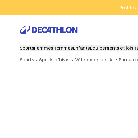
Aller à la recherche
Aller au contenu
Aller au pied de
Profitez
Sports
Femmes
Hommes
Enfants
Équipements et loisir
Sports
Sports d'hiver
Vêtements de ski
Pantalon