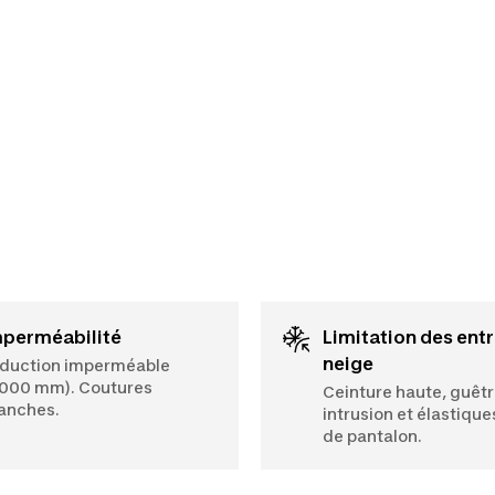
mperméabilité
Limitation des entrées de
neige
duction imperméable
 000 mm). Coutures
Ceinture haute, guêtr
anches.
intrusion et élastique
de pantalon.