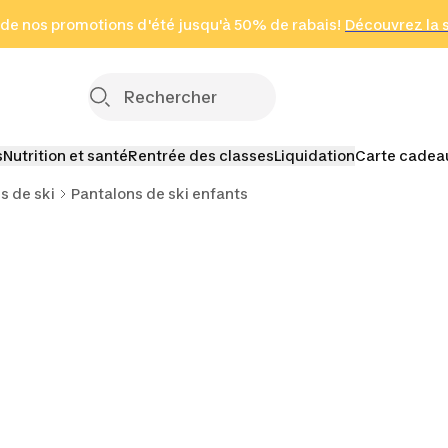
 page
 de nos promotions d'été jusqu'à 50% de rabais!
(Zones sélectionnées)
en seulement 2 h
Découvrez la 
Cliquez ici
s
Nutrition et santé
Rentrée des classes
Liquidation
Carte cadea
s de ski
Pantalons de ski enfants