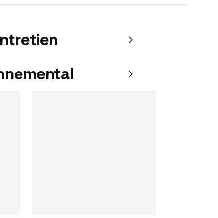
entretien
onnemental