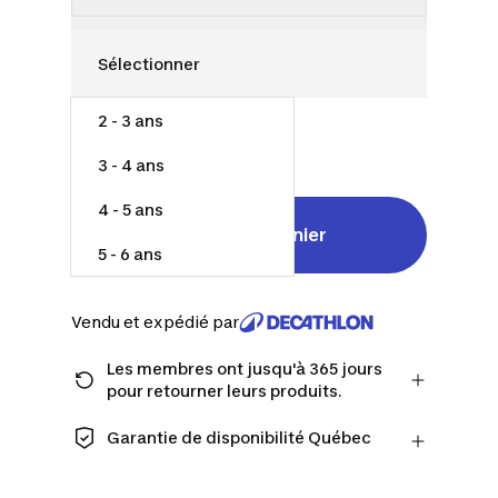
2 - 3 ans
40,00 $
3 - 4 ans
4 - 5 ans
Ajouter au panier
5 - 6 ans
Vendu et expédié par
Les membres ont jusqu'à 365 jours
pour retourner leurs produits.
Passez à la caisse en tant que membre
et obtenez plus de temps pour
Garantie de disponibilité Québec
retourner les produits au cas où vous
CONSOMMATEURS DU QUÉBEC
changeriez d'avis.
UNIQUEMENT : Decathlon Canada Inc.