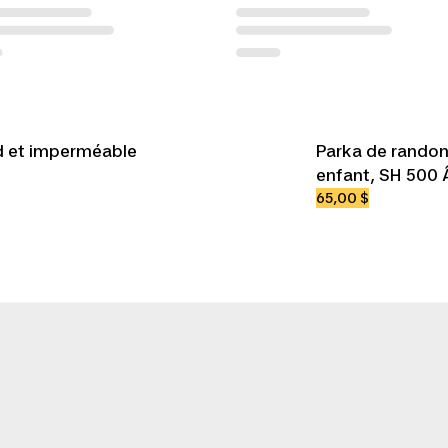
d et imperméable
Parka de rando
enfant, SH 500 
65,00 $