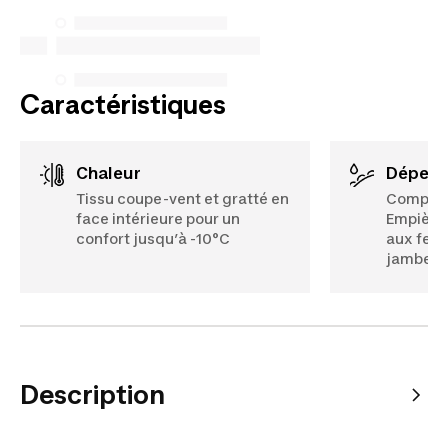
spécifiques énumérés ci-dessous pour les achats
effectués à compter du 5 octobre 2025.
Voir plus
Caractéristiques
Chaleur
Déperl
Tissu coupe-vent et gratté en
Composa
face intérieure pour un
Empièce
confort jusqu’à -10°C
aux fess
jambes.
Description