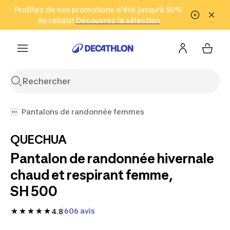
Aller à la recherche
Profitez de nos promotions d'été jusqu'à 50%
Aller au contenu
Aller au pied de
de rabais!
(Zones sélectionnées)
en seulement 2 h!
Découvrez la sélection
Cliquez ici
page
Pantalons de randonnée femmes
QUECHUA
Pantalon de randonnée hivernale
chaud et respirant femme,
SH 500
606 avis
4.8