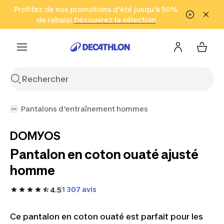
Aller à la recherche
Profitez de nos promotions d'été jusqu'à 50%
Aller au contenu
Aller au pied de
de rabais!
(Zones sélectionnées)
en seulement 2 h!
Découvrez la sélection
Cliquez ici
page
Pantalons d'entraînement hommes
DOMYOS
Pantalon en coton ouaté ajusté
homme
1 307 avis
4.5
Ce pantalon en coton ouaté est parfait pour les