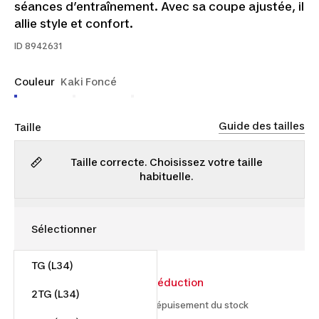
séances d’entraînement. Avec sa coupe ajustée, il
allie style et confort.
ID
8942631
Couleur
Kaki Foncé
Guide des tailles
Taille
Taille correcte. Choisissez votre taille
habituelle.
TG (L34)
20,00 $
30,00 $
33% de réduction
2TG (L34)
À partir du 2025-12-11 et jusqu'à épuisement du stock