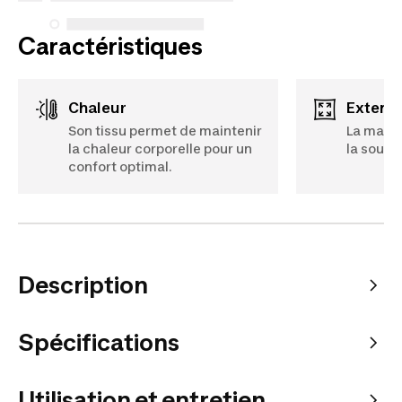
Caractéristiques
Chaleur
Extens
Son tissu permet de maintenir
La maill
la chaleur corporelle pour un
la soupl
confort optimal.
Description
Spécifications
Utilisation et entretien