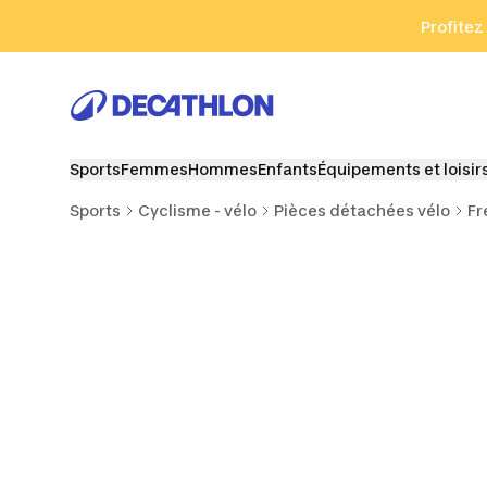
Aller à la recherche
Aller au contenu
Aller au pied de
Profitez
Sports
Femmes
Hommes
Enfants
Équipements et loisir
Sports
Cyclisme - vélo
Pièces détachées vélo
Fr