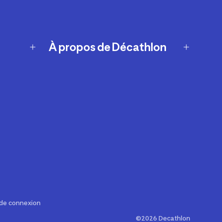
À propos de Décathlon
Notre histoire
Carrières
Nos marques
Nos innovations
Développement durable
Affiliation
Symboles du possible
Rapport sur l'esclavage moderne de
2024 (anglais seulement)
 de connexion
©2026 Decathlon