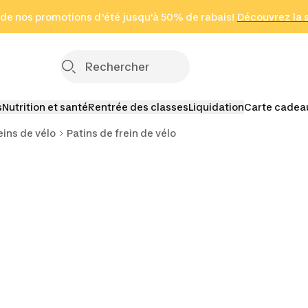
 page
 de nos promotions d'été jusqu'à 50% de rabais!
(Zones sélectionnées)
en seulement 2 h
Découvrez la 
Cliquez ici
s
Nutrition et santé
Rentrée des classes
Liquidation
Carte cadea
eins de vélo
Patins de frein de vélo