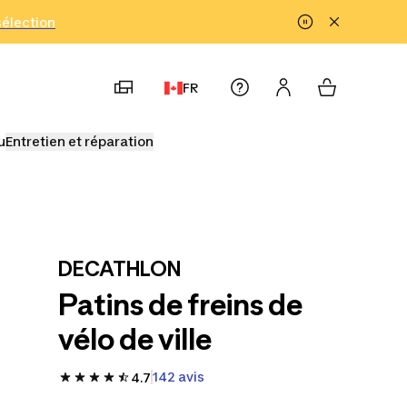
!
sélection
FR
u
Entretien et réparation
DECATHLON
Patins de freins de
vélo de ville
142 avis
4.7