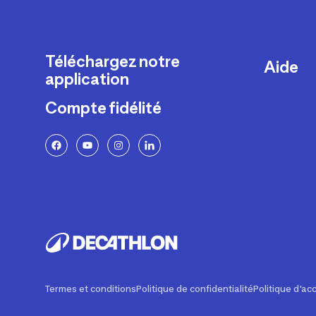
Téléchargez notre
Aide
application
Livraison
Compte fidélité
Retours e
FAQ
Paiement 
Politique 
Politique 
Rappels p
Contacte
Ajustemen
Termes et conditions
Politique de confidentialité
Politique d'acc