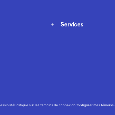
Services
Programme de fidélité
t échanges
Ateliers en magasin
Cartes-cadeaux
et sécurité
Nos conseils sportifs
de garantie Décathlon
Appli Decathlon Coach
de garantie de disponibilité
roduits
z-nous
t de prix
essibilité
Politique sur les témoins de connexion
Configurer mes témoins