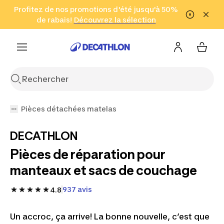
Aller à la recherche
Profitez de nos promotions d'été jusqu'à 50%
Aller au contenu
Aller au pied de
de rabais!
(Zones sélectionnées)
en seulement 2 h!
Découvrez la sélection
Cliquez ici
page
Pièces détachées matelas
DECATHLON
Pièces de réparation pour
manteaux et sacs de couchage
937 avis
4.8
Un accroc, ça arrive! La bonne nouvelle, c’est que