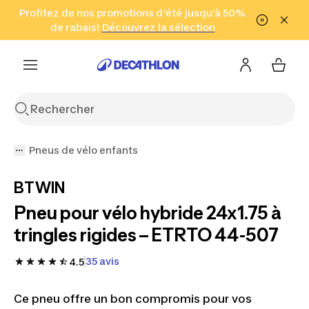
Aller à la recherche
Profitez de nos promotions d'été jusqu'à 50%
Aller au contenu
Aller au pied de
de rabais!
(Zones sélectionnées)
en seulement 2 h!
Découvrez la sélection
Cliquez ici
page
Pneus de vélo enfants
BTWIN
Pneu pour vélo hybride 24x1.75 à
tringles rigides – ETRTO 44-507
35 avis
4.5
Ce pneu offre un bon compromis pour vos