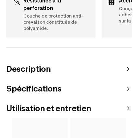
Résistance à la
Accro
perforation
Conçu po
adhérenc
Couche de protection anti-
sur la ro
crevaison constituée de
polyamide.
Description
Spécifications
Utilisation et entretien