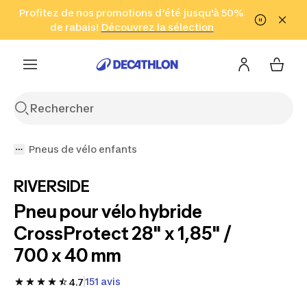
Aller à la recherche
Profitez de nos promotions d'été jusqu'à 50%
Aller au contenu
Aller au pied de
de rabais!
(Zones sélectionnées)
en seulement 2 h!
Découvrez la sélection
Cliquez ici
page
Pneus de vélo enfants
RIVERSIDE
Pneu pour vélo hybride
CrossProtect 28" x 1,85" /
700 x 40 mm
151 avis
4.7