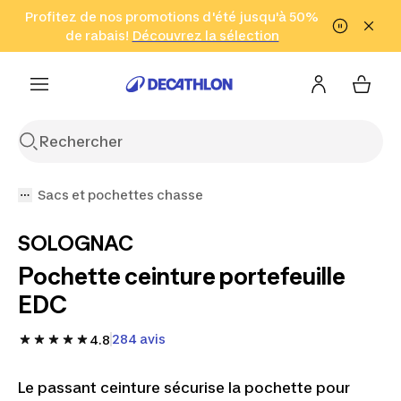
Aller à la recherche
Profitez de nos promotions d'été jusqu'à 50%
Aller au contenu
Aller au pied de
de rabais!
(Zones sélectionnées)
en seulement 2 h!
Découvrez la sélection
Cliquez ici
page
Sacs et pochettes chasse
SOLOGNAC
Pochette ceinture portefeuille
EDC
284 avis
4.8
Le passant ceinture sécurise la pochette pour