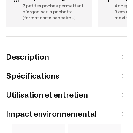
7 petites poches permettant
Accepte 
d’organiser la pochette
3 cm de 
(format carte bancaire…)
maxim
Description
Spécifications
Utilisation et entretien
Impact environnemental