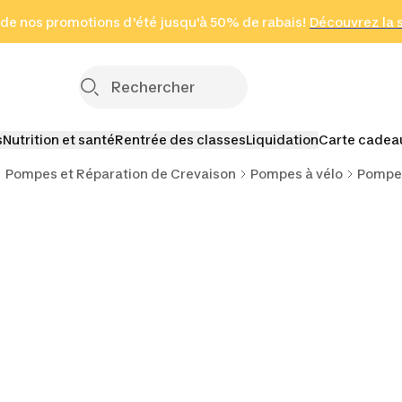
 page
 de nos promotions d'été jusqu'à 50% de rabais!
(Zones sélectionnées)
en seulement 2 h
Découvrez la 
Cliquez ici
s
Nutrition et santé
Rentrée des classes
Liquidation
Carte cadea
Pompes et Réparation de Crevaison
Pompes à vélo
Pompes