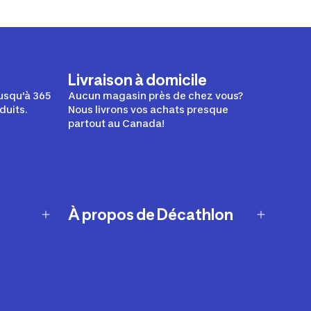
Livraison à domicile
usqu'à 365
Aucun magasin près de chez vous?
duits.
Nous livrons vos achats presque
partout au Canada!
À propos de Décathlon
Notre histoire
Carrières
Nos marques
Nos innovations