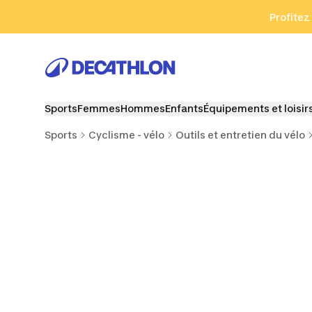
Aller à la recherche
Aller au contenu
Aller au pied de
Profitez
Sports
Femmes
Hommes
Enfants
Équipements et loisir
Sports
Cyclisme - vélo
Outils et entretien du vélo