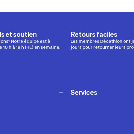
s et soutien
Retours faciles
ons? Notre équipe est à
Les membres Décathlon ont j
e 10 h à 18 h (HE) en semaine.
jours pour retourner leurs pro
Services
Programme de fidélité
t échanges
Ateliers en magasin
Cartes-cadeaux
et sécurité
Nos conseils sportifs