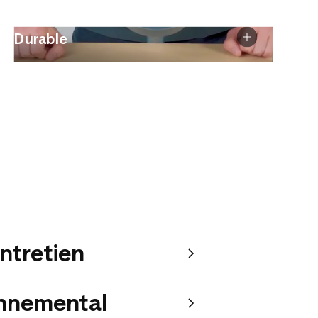
Durable
entretien
onnemental