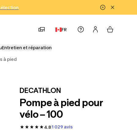
!
sélection
FR
u
Entretien et réparation
 à pied
DECATHLON
Pompe à pied pour
vélo – 100
1 029 avis
4.8