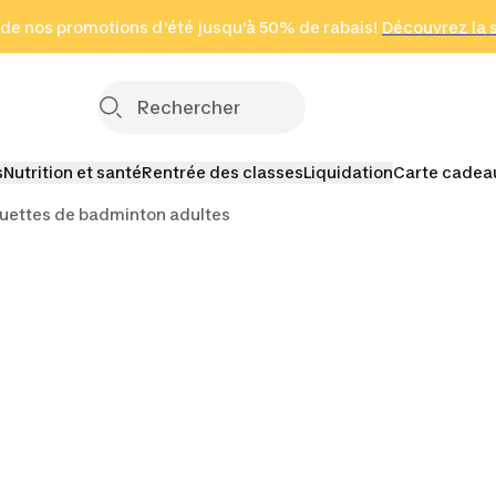
 page
 de nos promotions d'été jusqu'à 50% de rabais!
(Zones sélectionnées)
en seulement 2 h
Découvrez la 
Cliquez ici
s
Nutrition et santé
Rentrée des classes
Liquidation
Carte cadea
uettes de badminton adultes