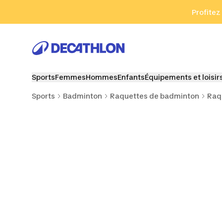
Aller à la recherche
Aller au contenu
Aller au pied de
Profitez
Sports
Femmes
Hommes
Enfants
Équipements et loisir
Sports
Badminton
Raquettes de badminton
Raq