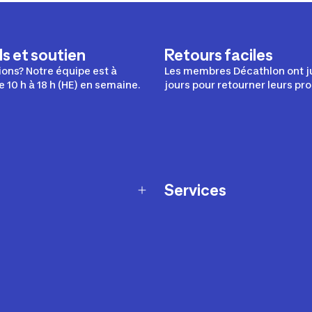
s et soutien
Retours faciles
ons? Notre équipe est à
Les membres Décathlon ont j
e 10 h à 18 h (HE) en semaine.
jours pour retourner leurs pro
Services
Programme de fidélité
t échanges
Ateliers en magasin
Cartes-cadeaux
et sécurité
Nos conseils sportifs
de garantie Décathlon
Appli Decathlon Coach