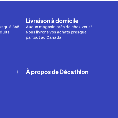
Livraison à domicile
usqu'à 365
Aucun magasin près de chez vous?
duits.
Nous livrons vos achats presque
partout au Canada!
À propos de Décathlon
Notre histoire
Carrières
Nos marques
Nos innovations
Développement durable