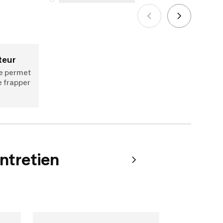
effectués à compter du 5 octobre 2025.
Voir plus
ateur
ge permet
e frapper
entretien