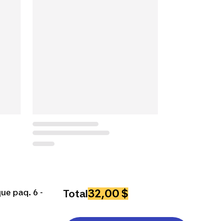
32,00 $
ue paq. 6 -
Total