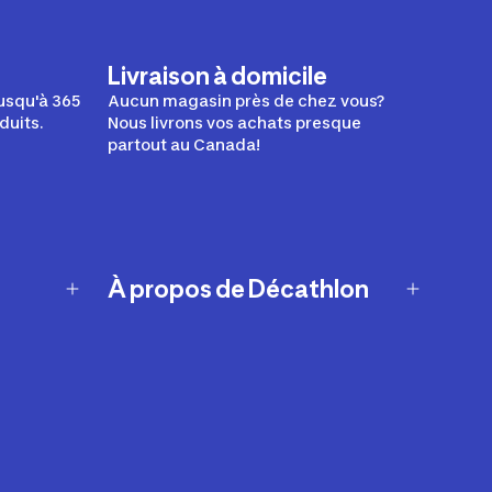
Livraison à domicile
usqu'à 365
Aucun magasin près de chez vous?
duits.
Nous livrons vos achats presque
partout au Canada!
À propos de Décathlon
Notre histoire
Carrières
Nos marques
Nos innovations
Développement durable