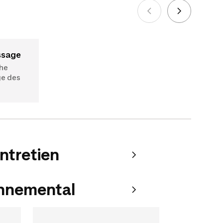
Voir plus
issage
he
ge des
entretien
onnemental