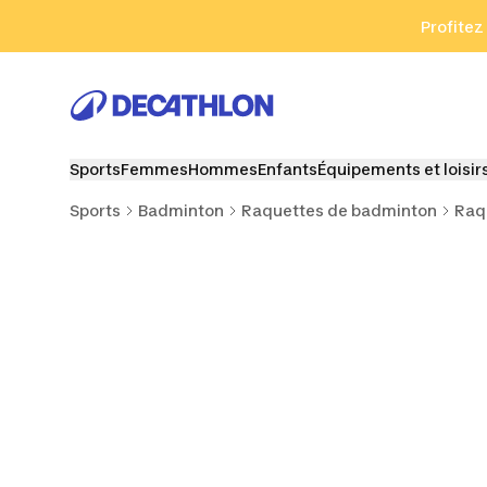
Aller à la recherche
Aller au contenu
Aller au pied de
Profitez
Sports
Femmes
Hommes
Enfants
Équipements et loisir
Sports
Badminton
Raquettes de badminton
Raq