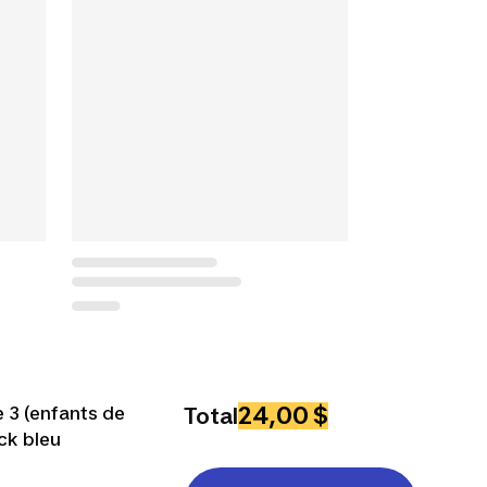
24,00 $
e 3 (enfants de
Total
ick bleu