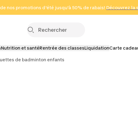
 page
 de nos promotions d'été jusqu'à 50% de rabais!
(Zones sélectionnées)
en seulement 2 h
Découvrez la 
Cliquez ici
s
Nutrition et santé
Rentrée des classes
Liquidation
Carte cadea
uettes de badminton enfants