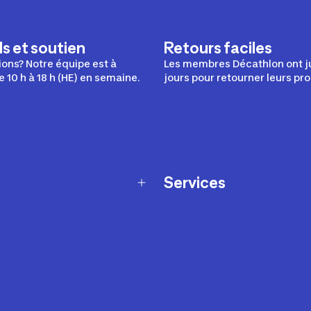
s et soutien
Retours faciles
ons? Notre équipe est à
Les membres Décathlon ont j
e 10 h à 18 h (HE) en semaine.
jours pour retourner leurs pro
Services
Programme de fidélité
t échanges
Ateliers en magasin
Cartes-cadeaux
et sécurité
Nos conseils sportifs
de garantie Décathlon
Appli Decathlon Coach