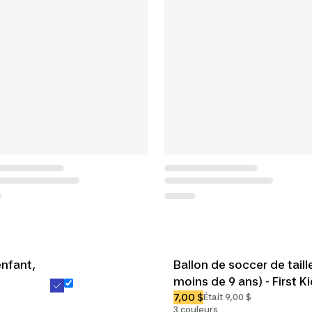
nfant,
Ballon de soccer de taill
moins de 9 ans) - First K
7,00 $
Était 9,00 $
3 couleurs