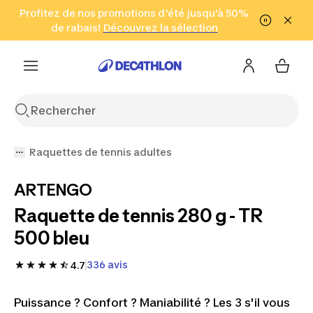
Aller à la recherche
Profitez de nos promotions d'été jusqu'à 50%
Aller au contenu
Aller au pied de
de rabais!
(Zones sélectionnées)
en seulement 2 h!
Découvrez la sélection
Cliquez ici
page
Raquettes de tennis adultes
ARTENGO
Raquette de tennis 280 g - TR
500 bleu
336 avis
4.7
Puissance ? Confort ? Maniabilité ? Les 3 s'il vous