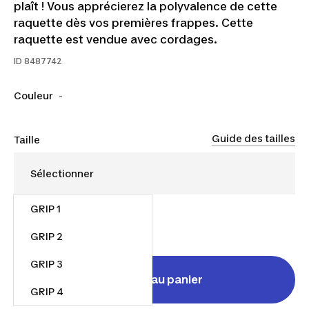
plaît ! Vous apprécierez la polyvalence de cette
raquette dès vos premières frappes. Cette
raquette est vendue avec cordages.
ID
8487742
Couleur
-
Guide des tailles
Taille
GRIP 1
90,00 $
GRIP 2
GRIP 3
Ajouter au panier
GRIP 4