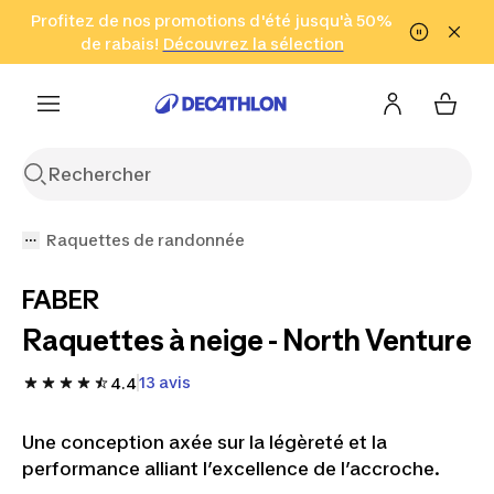
Aller à la recherche
Profitez de nos promotions d'été jusqu'à 50%
Aller au contenu
Aller au pied de
de rabais!
(Zones sélectionnées)
en seulement 2 h!
Découvrez la sélection
Cliquez ici
page
Raquettes de randonnée
FABER
Raquettes à neige - North Venture
13 avis
4.4
Une conception axée sur la légèreté et la
performance alliant l’excellence de l’accroche.