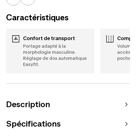
Caractéristiques
Confort de transport
Compa
Portage adapté à la
Volume 
morphologie masculine.
accès au
Réglage de dos automatique
poches.
Easyfit.
Description
Spécifications