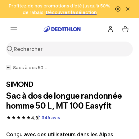
Aller à la recherche
Profitez de nos promotions d'été jusqu'à 50%
Aller au contenu
Aller au pied de
de rabais!
(Zones sélectionnées)
en seulement 2 h!
Découvrez la sélection
Cliquez ici
page
Sacs à dos 50 L
SIMOND
Sac à dos de longue randonnée
homme 50 L, MT 100 Easyfit
1 346 avis
4.8
Conçu avec des utilisateurs dans les Alpes