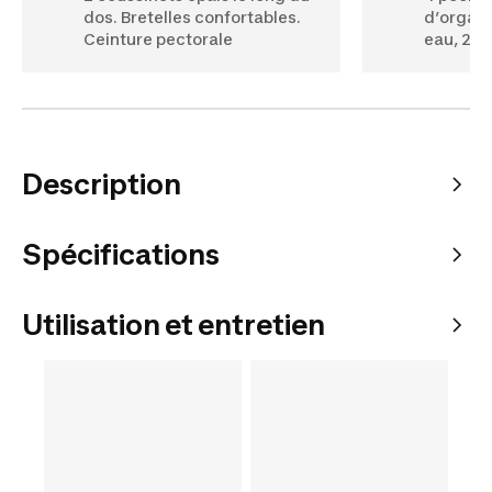
dos. Bretelles confortables.
d’organi
Ceinture pectorale
eau, 2 p
Description
Spécifications
Utilisation et entretien