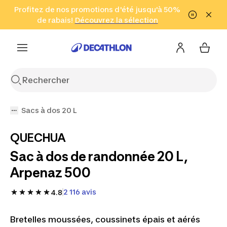
Aller à la recherche
Profitez de nos promotions d'été jusqu'à 50%
Aller au contenu
Aller au pied de
de rabais!
(Zones sélectionnées)
en seulement 2 h!
Découvrez la sélection
Cliquez ici
page
Sacs à dos 20 L
QUECHUA
Sac à dos de randonnée 20 L,
Arpenaz 500
2 116 avis
4.8
Bretelles moussées, coussinets épais et aérés