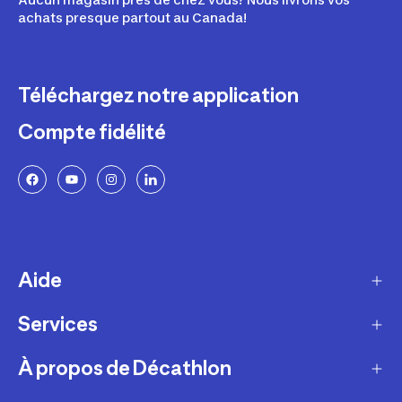
achats presque partout au Canada!
Téléchargez notre application
Compte fidélité
Aide
Services
Livraison
Retours et échanges
À propos de Décathlon
Programme de fidélité
FAQ