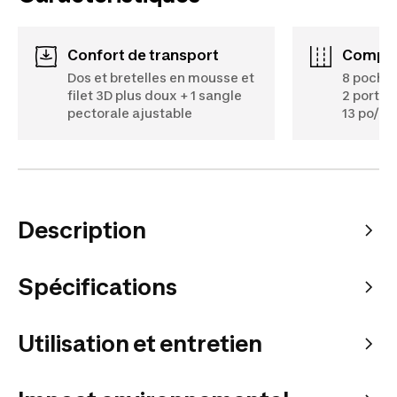
Confort de transport
Compa
Dos et bretelles en mousse et
8 poches
filet 3D plus doux + 1 sangle
2 porte-
pectorale ajustable
13 po/po
Description
Spécifications
Utilisation et entretien