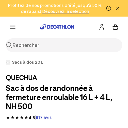
Aller à la recherche
Profitez de nos promotions d'été jusqu'à 50%
Aller au contenu
Aller au pied de
de rabais!
(Zones sélectionnées)
en seulement 2 h!
Découvrez la sélection
Cliquez ici
page
Sacs à dos 20 L
QUECHUA
Sac à dos de randonnée à
fermeture enroulable 16 L + 4 L,
NH 500
817 avis
4.8