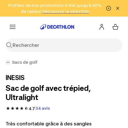
Aller à la recherche
Profitez de nos promotions d'été jusqu'à 50%
Aller au contenu
Aller au pied de
de rabais!
(Zones sélectionnées)
en seulement 2 h!
Découvrez la sélection
Cliquez ici
page
Sacs de golf
INESIS
Sac de golf avec trépied,
Ultralight
34 avis
4.7
Très confortable grâce à des sangles